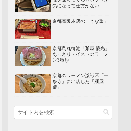
気になって仕方がない
京都舞阪本店の「うな重」
京都烏丸御池「麺屋 優光」
あっさりテイストのラーメ
ン3種類
京都のラーメン激戦区「一
条寺」に出店した「麺屋
聖」