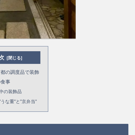
次
京都の調度品で装飾
の食事
中の装飾品
”うな重”と”京弁当”