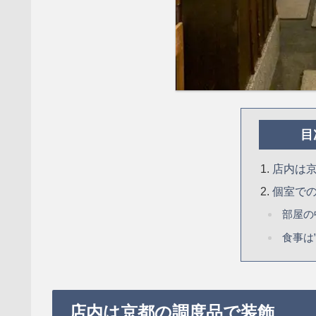
目
店内は
個室で
部屋の
食事は
店内は京都の調度品で装飾