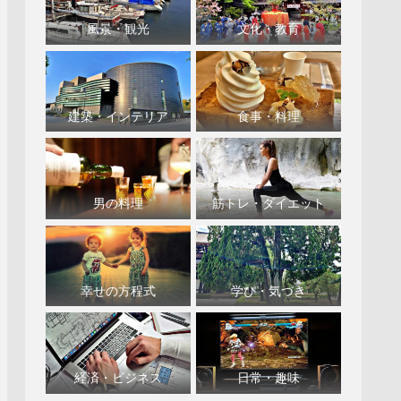
風景・観光
文化・教育
建築・インテリア
食事・料理
男の料理
筋トレ・ダイエット
幸せの方程式
学び・気づき
経済・ビジネス
日常・趣味