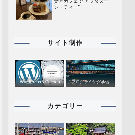
妻とカフェで”アフタヌー
ン・ティー”
サイト制作
WordPress＆Cocoon
プログラミング学習
カテゴリー