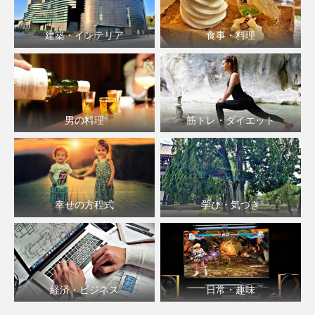
建築・インテリア
食事・料理
男の料理
筋トレ・ダイエット
幸せの方程式
学び・気づき
経済・ビジネス
日常・趣味