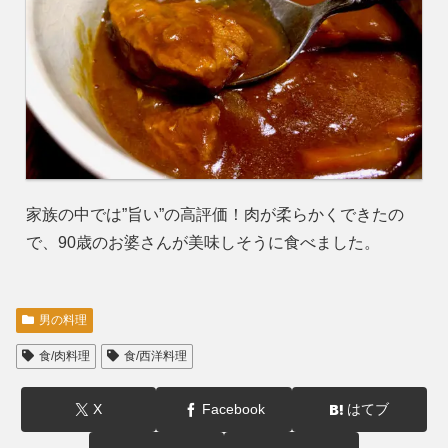
家族の中では”旨い”の高評価！肉が柔らかくできたの
で、90歳のお婆さんが美味しそうに食べました。
男の料理
食/肉料理
食/西洋料理
X
Facebook
はてブ