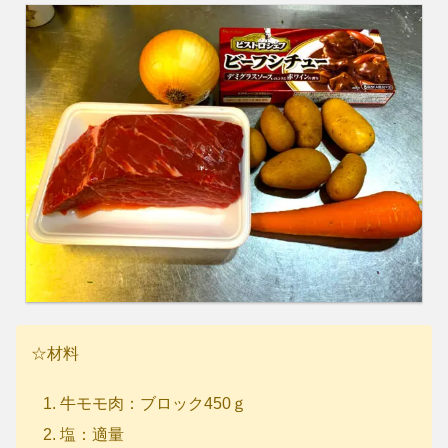
☆材料
牛モモ肉：ブロック450ｇ
塩：適量