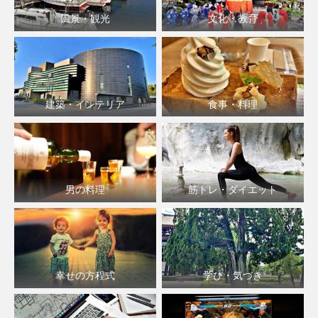
風景・観光
文化・教育
建築・インテリア
食事・料理
男の料理
筋トレ・ダイエット
幸せの方程式
学び・気づき