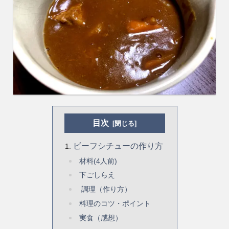
目次
ビーフシチューの作り方
材料(4人前)
下ごしらえ
調理（作り方）
料理のコツ・ポイント
実食（感想）