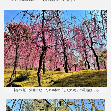
【春の山】 満開になった150本の「しだれ梅」の景色は圧巻