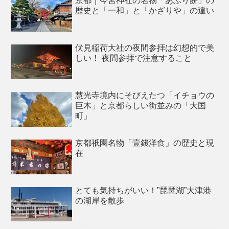
京都｜今宮神社の名物「あぶり餅」の
歴史と「一和」と「かざりや」の違い
伏見稲荷大社の夜間参拝は幻想的で美
しい！ 夜間参拝で注意すること
慧光寺境内にそびえたつ「イチョウの
巨木」と京都らしい街並みの「大国
町」
京都祇園名物「壹錢洋食」の歴史と現
在
とても気持ちがいい！”琵琶湖”大津港
の湖岸を散歩