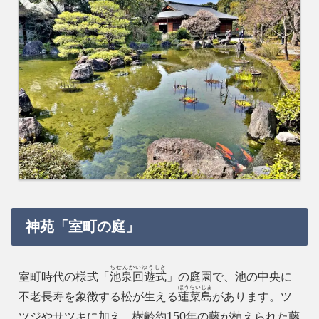
神苑「室町の庭」
ちせんかいゆうしき
室町時代の様式「
池泉回遊式
」の庭園で、池の中央に
ほうらいじま
不老長寿を象徴する松が生える
蓮菜島
があります。ツ
ツジやサツキに加え、樹齢約150年の藤が植えられた藤