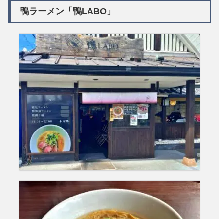
鴨ラーメン「鴨LABO」