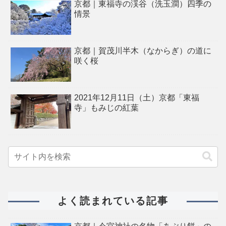
京都｜東福寺の渓谷（洗玉澗）四季の
情景
京都｜賀茂川半木（なからぎ）の道に
咲く桜
2021年12月11日（土）京都「東福
寺」もみじの紅葉
よく読まれている記事