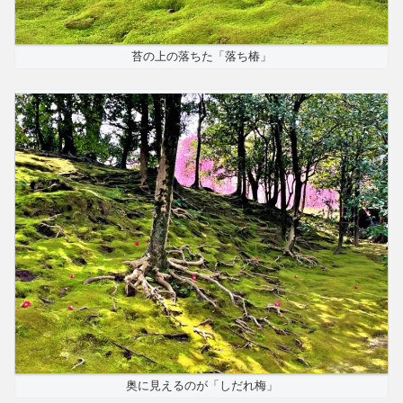
苔の上の落ちた「落ち椿」
奥に見えるのが「しだれ梅」