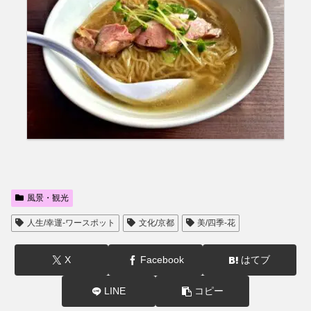
風景・観光
人生/幸運-ワースポット
文化/京都
美/四季-花
X
Facebook
はてブ
LINE
コピー