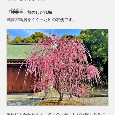
しんよしゃ
「
神興舎
」前のしだれ梅
城南宮鳥居をくぐった所の右側です。
平日にもかかわらず、多くの人が「しだれ梅」を見に