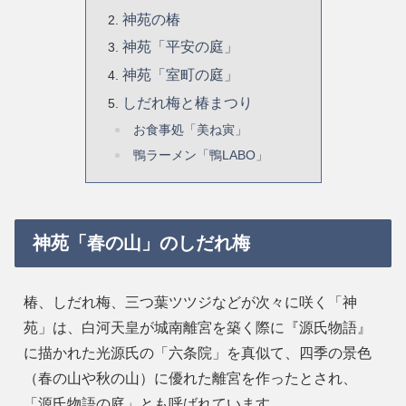
神苑の椿
神苑「平安の庭」
神苑「室町の庭」
しだれ梅と椿まつり
お食事処「美ね寅」
鴨ラーメン「鴨LABO」
神苑「春の山」のしだれ梅
椿、しだれ梅、三つ葉ツツジなどが次々に咲く「神
苑」は、白河天皇が城南離宮を築く際に『源氏物語』
に描かれた光源氏の「六条院」を真似て、四季の景色
（春の山や秋の山）に優れた離宮を作ったとされ、
「源氏物語の庭」とも呼ばれています。