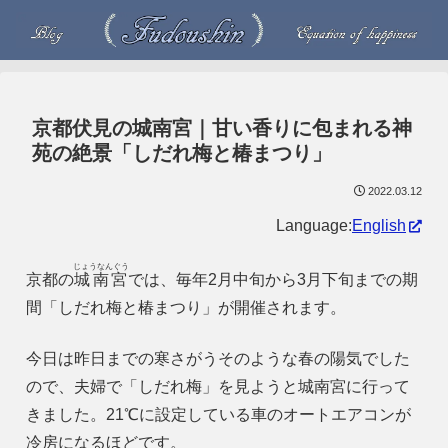
京都伏見の城南宮｜甘い香りに包まれる神
苑の絶景「しだれ梅と椿まつり」
2022.03.12
Language:
English
じょうなんぐう
京都の
城南宮
では、毎年2月中旬から3月下旬までの期
間「しだれ梅と椿まつり」が開催されます。
今日は昨日までの寒さがうそのような春の陽気でした
ので、夫婦で「しだれ梅」を見ようと城南宮に行って
きました。21℃に設定している車のオートエアコンが
冷房になるほどです。