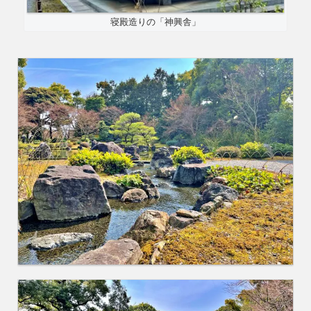
寝殿造りの「神興舎」