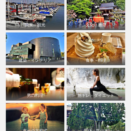
風景・観光
文化・教育
建築・インテリア
食事・料理
男の料理
筋トレ・ダイエット
幸せの方程式
学び・気づき