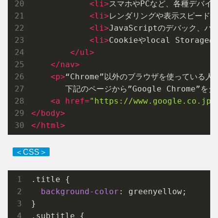
<
li
>
スマホやPCなど、各種デバイ
<
li
>
レンダリングや表示スピードな
<
li
>
JavaScriptのデバック
<
li
>
Cookieやlocal Storag
</
ul
>
</
nav
>
<
p
>
“Chrome”以外のブラウザを使っている人
       下記のページから”Google Chrom
<
a
href
=
"https://www.google.co.jp/
</
body
>
</
html
>
＜CSS＞
.title
 {

background-color
: greenyellow;

.subtitle
 {
