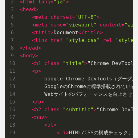
<
html
lang
=
"ja"
>
<
head
>
<
meta
charset
=
"UTF-8"
>
<
meta
name
=
"viewport"
content
=
"wid
<
title
>
Document
</
title
>
<
link
href
=
"style.css"
rel
=
"styles
</
head
>
<
body
>
<
h1
class
=
"title"
>
”Chrome DevToo
<
p
>
        Google Chrome DevTools
        GoogleのChromeに標準搭載さ
        Webサイトのパフォーマンスを向上さ
</
p
>
<
h2
class
=
"subtitle"
>
”Chrome Dev
<
nav
>
<
ul
>
<
li
>
HTML/CSSの構成チェック、