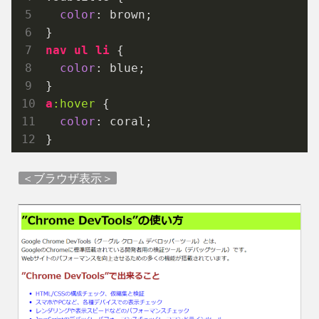
color
: brown;

nav
ul
li
 {

color
: blue;

a
:hover
 {

color
: coral;

}
＜ブラウザ表示＞