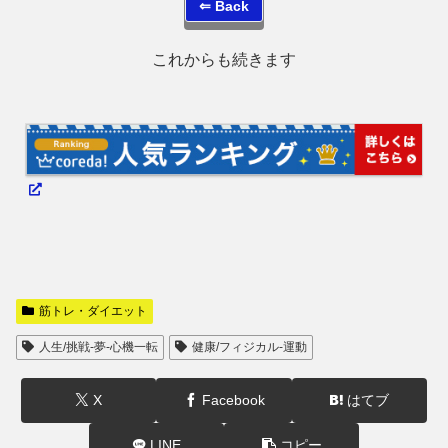
⇐ Back
これからも続きます
筋トレ・ダイエット
人生/挑戦-夢-心機一転
健康/フィジカル-運動
X
Facebook
はてブ
LINE
コピー