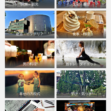
風景・観光
文化・教育
建築・インテリア
食事・料理
男の料理
筋トレ・ダイエット
幸せの方程式
学び・気づき