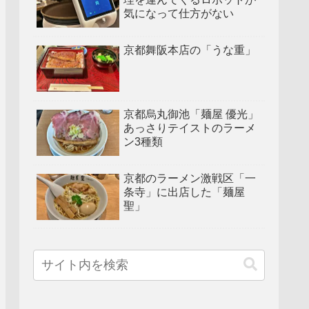
気になって仕方がない
京都舞阪本店の「うな重」
京都烏丸御池「麺屋 優光」
あっさりテイストのラーメ
ン3種類
京都のラーメン激戦区「一
条寺」に出店した「麺屋
聖」