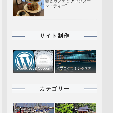
妻とカフェで”アフタヌー
ン・ティー”
サイト制作
WordPress＆Cocoon
プログラミング学習
カテゴリー