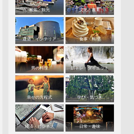
風景・観光
文化・教育
建築・インテリア
食事・料理
男の料理
筋トレ・ダイエット
幸せの方程式
学び・気づき
経済・ビジネス
日常・趣味