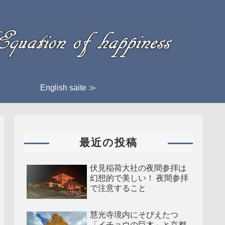
English saite ≫
最近の投稿
伏見稲荷大社の夜間参拝は
幻想的で美しい！ 夜間参拝
で注意すること
慧光寺境内にそびえたつ
「イチョウの巨木」と京都