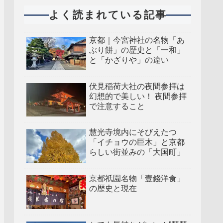
よく読まれている記事
京都｜今宮神社の名物「あ
ぶり餅」の歴史と「一和」
と「かざりや」の違い
伏見稲荷大社の夜間参拝は
幻想的で美しい！ 夜間参拝
で注意すること
慧光寺境内にそびえたつ
「イチョウの巨木」と京都
らしい街並みの「大国町」
京都祇園名物「壹錢洋食」
の歴史と現在