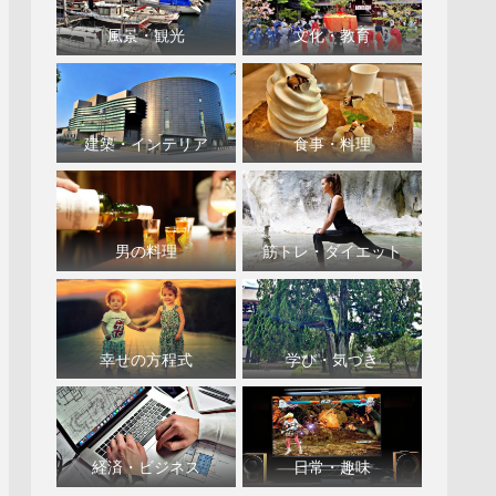
風景・観光
文化・教育
建築・インテリア
食事・料理
男の料理
筋トレ・ダイエット
幸せの方程式
学び・気づき
経済・ビジネス
日常・趣味