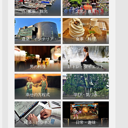
風景・観光
文化・教育
建築・インテリア
食事・料理
男の料理
筋トレ・ダイエット
幸せの方程式
学び・気づき
経済・ビジネス
日常・趣味