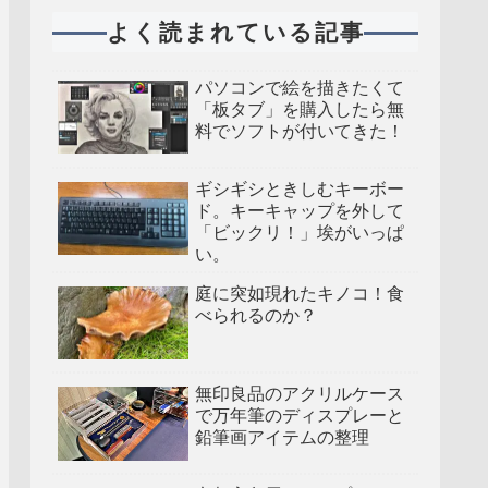
よく読まれている記事
パソコンで絵を描きたくて
「板タブ」を購入したら無
料でソフトが付いてきた！
ギシギシときしむキーボー
ド。キーキャップを外して
「ビックリ！」埃がいっぱ
い。
庭に突如現れたキノコ！食
べられるのか？
無印良品のアクリルケース
で万年筆のディスプレーと
鉛筆画アイテムの整理