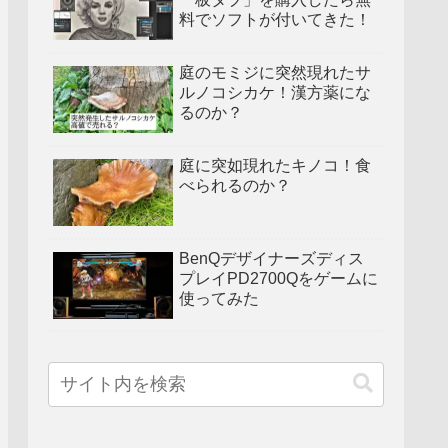
料でソフトが付いてきた！
庭のモミジに突然現れたサ
ルノコシカケ！漢方薬にな
るのか？
庭に突如現れたキノコ！食
べられるのか？
BenQデザイナーズディス
プレイPD2700Qをゲームに
使ってみた