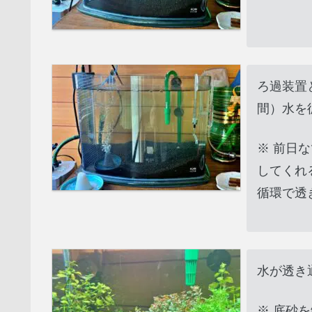
ろ過装置
間）水を
※ 前日
してくれ
循環で透
水が透き
※ 底砂