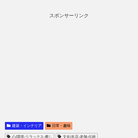
スポンサーリンク
建築・インテリア
日常・趣味
心/環境-リラックス-癒し
文化/名店-老舗-伝統