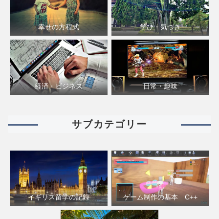
幸せの方程式
学び・気づき
経済・ビジネス
日常・趣味
サブカテゴリー
イギリス留学の記録
ゲーム制作の基本 C++