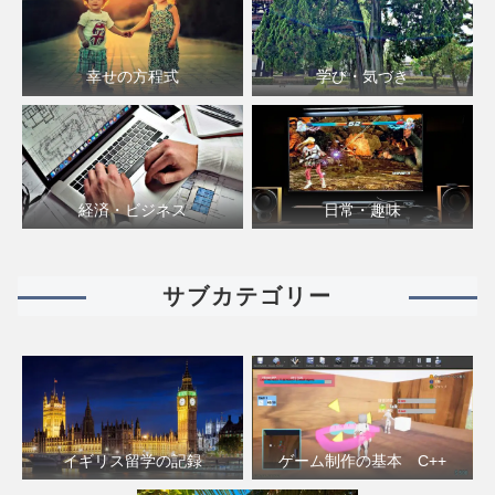
幸せの方程式
学び・気づき
経済・ビジネス
日常・趣味
サブカテゴリー
イギリス留学の記録
ゲーム制作の基本 C++