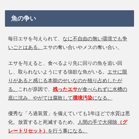
魚の争い
毎日エサを与えられて、
なに不自由の無い環境でも争
いごとはある。
エサの奪い合いやメスの奪い合い。
エサを与えると、食べるより先に回りの魚を追い回
し、取られないようにする強欲な魚がいる。
エサに限
りがあると感じる本能のせいなのか独り占めしたが
る。
これが原因で、
残ったエサ
が食べられずに水槽の
底に沈み、やがては腐敗して
環境汚染
になる。
優秀な「ろ過装置」を備えていても1年ほどで水質は悪
化。放置すると死滅するため、
人間の手で大掃除
（グ
レートリセット）
を行う事になる。