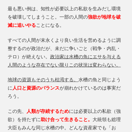
最も悪い例は、知性が必要以上の私欲を生みだし環境
を破壊してしまうこと。一部の人間の
強欲が地球を破
滅に追いやる
ことになる。
すべての人間が末永くより良い生活を営めるように調
整するのが政治だが、未だに争いごと（戦争・内乱・
テロ）が絶えない。
政治家は水槽の魚にエサを与える
人間のような存在でない限りこの状況は変わらない。
地球の資源もそのうち枯渇する。
水槽の魚と同じよう
に
人口と資源のバランス
が崩れかけているのは事実だ
ろう。
この先、
人類が存続するため
には必要以上の私欲（強
欲）を持たずに
助け合って生きること。
大統領も総理
大臣もみんな同じ水槽の中。どんな資産家でも「お