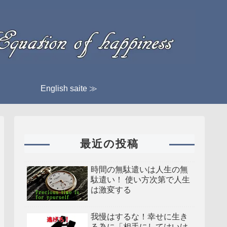
English saite ≫
最近の投稿
時間の無駄遣いは人生の無
駄遣い！ 使い方次第で人生
は激変する
我慢はするな！幸せに生き
る為に「相手にしてはいけ