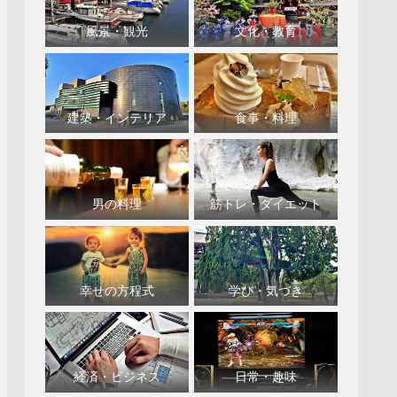
風景・観光
文化・教育
建築・インテリア
食事・料理
男の料理
筋トレ・ダイエット
幸せの方程式
学び・気づき
経済・ビジネス
日常・趣味