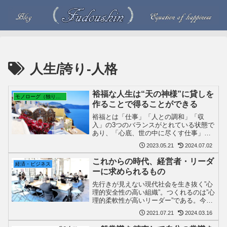
人生/誇り-人格
裕福な人生は“天の神様”に貸しを
モノローグ（独り言）
作ることで得ることができる
裕福とは「仕事」「人との調和」「収
入」の3つのバランスがとれている状態で
あり、「心底、世の中に尽くす仕事」は
そのすべてを与えてくれる。世の中に貢
2023.05.21
2024.07.02
献する「やるべき仕事」は「天に貸しを
作る仕事」と「クソどうでもいい仕事」
これからの時代、経営者・リーダ
経済・ビジネス
を見極めることである。
ーに求められるもの
先行きが見えない現代社会を生き抜く”心
理的安全性の高い組織”。つくれるのは”心
理的柔軟性が高いリーダー”である。今だ
こそ大切な”ゆとりのある心”。人間力を磨
2021.07.21
2024.03.16
く。