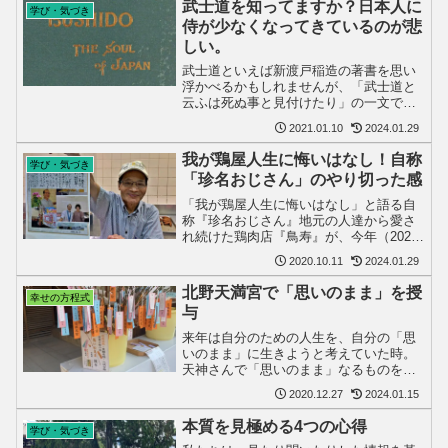
武士道を知ってますか？日本人に
学び・気づき
大した影響はない。中小...
侍が少なくなってきているのが悲
しい。
武士道といえば新渡戸稲造の著書を思い
浮かべるかもしれませんが、「武士道と
云ふは死ぬ事と見付けたり」の一文で有
名な「葉隠」も日本文化の根幹を為す考
2021.01.10
2024.01.29
え方がまとめられた書だと思う。双方と
も有名な本ですが少々読みにくいのが難
我が鶏屋人生に悔いはなし！自称
学び・気づき
点。でも、日本人なら是非...
「珍名おじさん」のやり切った感
「我が鶏屋人生に悔いはなし」と語る自
称『珍名おじさん』地元の人達から愛さ
れ続けた鶏肉店『鳥寿』が、今年（2020
年）の10月12日をもって閉店されること
2020.10.11
2024.01.29
になりました。「今まで、本当に美味し
い鶏料理をありがとう御座いました」そ
北野天満宮で「思いのまま」を授
幸せの方程式
して、いつも仲の...
与
来年は自分のための人生を、自分の「思
いのまま」に生きようと考えていた時。
天神さんで「思いのまま」なるものを発
見。考えていたことが現実の形になって
2020.12.27
2024.01.15
表れる。これも、神様のお告げかも！本
殿にお参りのあと、さっそく授与して頂
本質を見極める4つの心得
学び・気づき
きました。キャッチーなフ...