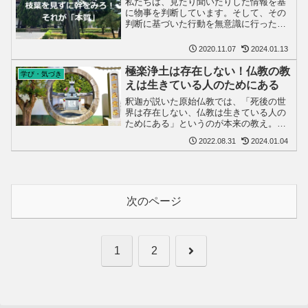
私たちは、見たり聞いたりした情報を基
に物事を判断しています。そして、その
判断に基づいた行動を無意識に行った結
果、「何かが違う」と感じているのでは
ないでしょうか。これは、行動の基とな
2020.11.07
2024.01.13
る「情報」のインプットの際に、ある種
のフィルターを自分で掛け...
極楽浄土は存在しない！仏教の教
学び・気づき
えは生きている人のためにある
釈迦が説いた原始仏教では、「死後の世
界は存在しない、仏教は生きている人の
ためにある」というのが本来の教え。死
んだ人間はただの物質であり、極楽浄土
2022.08.31
2024.01.04
や地獄に行くことはない、ましてや輪廻
転生などというものは存在しない。
次のページ
次
1
2
へ