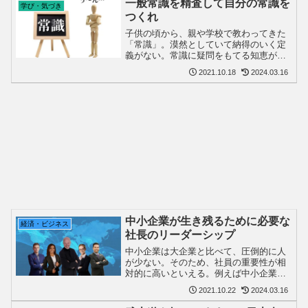
一般常識を精査して自分の常識を
学び・気づき
つくれ
子供の頃から、親や学校で教わってきた
「常識」。漠然としていて納得のいく定
義がない。常識に疑問をもてる知恵が
『良識』で、哲学者の三木清によれば常
2021.10.18
2024.03.16
識の上位概念としている。当たり前と思
い込んでいることが「危険」な状態。
中小企業が生き残るために必要な
経済・ビジネス
社長のリーダーシップ
中小企業は大企業と比べて、圧倒的に人
が少ない。そのため、社員の重要性が相
対的に高いといえる。例えば中小企業で
は、優秀な社員が1人辞めるだけで廃業や
2021.10.22
2024.03.16
倒産に至る事もある。それに引き換え、
大企業ではたとえ社長が辞めたとしても