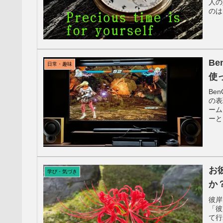
人の
のは
B
日常・趣味
使
Be
の表
ーム
ーと
お
学び・気づき
か
彼岸
「彼
て行