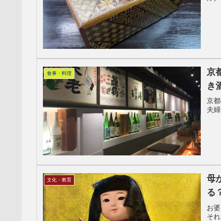
京
食事・料理
き
京都
夫婦
母
文化・教育
る
お婆
それ