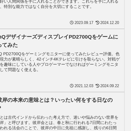
好い人間関係を手に入れることができます。これらを手に入れる
、特別な能力ではなく自分を大切にすることです。
2023.09.17
2024.12.20
enQデザイナーズディスプレイPD2700Qをゲームに
ってみた
nQ PD2700Qをゲーミングモニターに使ってみたレビュー評価。色
現力が素晴らしく、42インチ4Kテレビに引けを取らない。対戦ゲ
を趣味にしている人やプロゲーマーでなければゲーミングモニタ
して問題なく使える。
2021.12.03
2024.09.22
彼岸の本来の意味とは？いったい何をする日なの
？
とは古代インドから伝わった考え方で、迷いや悩みのない世界を
岸」と呼びます。彼岸会とは、春と秋に行われる7日間にわたっ
われる法会のことで、彼岸の中日に先祖に感謝し、残りの6日間