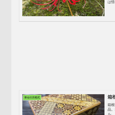
は悟
修め
箱
幸せの方程式
箱根
品。
ル。