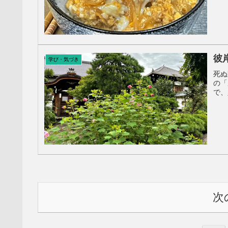
彼
学び・気づき
死ぬ
の「
で、
次