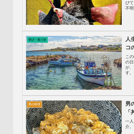
びて
不明
に不
人
学び・気づき
コ
この
の日
が、
す。
手に
男
男の料理
「
一人
介。