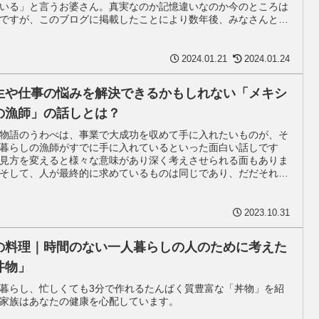
いる」と言うお婆さん。真実なのか記憶違いなのか今のところは
ですが、このブログに掲載したことにより数年後、みなさんとも
思議な事実を知ることになるかも知れません。
2024.01.21
2024.01.24
生や仕事の悩みを解決できるかもしれない「メキシ
の漁師」の話しとは？
物語のうわべは、事業で大成功を収めて手に入れたいものが、そ
暮らしの漁師がすでに手に入れているといった面白い話しです
見方を変えると様々な意味があり深く考えさせられる面もありま
そして、人が最終的に求めているものは同じであり、だだそれを
する方法が違うだけなのかも知れません。
2023.10.31
の料理｜時間のない一人暮らしの人のために考えた
丼物」
暮らし、忙しくても3分で作れるたんぱく質豊富な「丼物」を紹
家族はあなたの健康を心配しています。