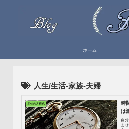
ホーム
人生/生活-家族-夫婦
時
幸せの方程式
は
自分
ませ